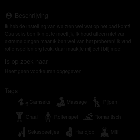
om het te bekijken of te downloaden.
Ik begrijp dat priveadressen.eu gebruik maakt van
Beschrijving
person_pin
fantasieprofielen die zijn gemaakt en beheerd
worden door de website die met mij kunnen
Ik heb de instelling van we zien wel wat op het pad komt!
communiceren voor promotionele en andere
Qua seks ben ik niet te moeilijk, ik houd alleen niet van
doeleinden.
extreme dingen maar ik ben wel van het proberen! Ik vind
Ik begrijp dat personen die op foto's op de website
rollenspellen erg leuk, daar maak je mij echt blij mee!
of in fantasieprofielen verschijnen, mogelijk geen
Is op zoek naar
echte leden zijn van priveadressen.eu en dat
bepaalde gegevens alleen ter illustratie worden
Heeft geen voorkeuren opgegeven
gebruikt.
Ik begrijp dat priveadressen.eu geen onderzoek
Tags
doet naar de achtergrond van haar leden en de
website op geen enkele andere manier de juistheid
Camseks
Massage
Pijpen
van verklaringen van haar leden te verifiëren.
Oraal
Rollenspel
Romantisch
Seksspeeltjes
Handjob
Milf